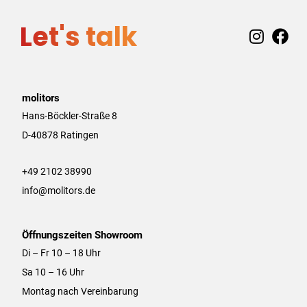
Let's talk
I
F
n
a
s
c
t
e
a
b
molitors
g
o
Hans-Böckler-Straße 8
r
o
D-40878 Ratingen
a
k
m
+49 2102 38990
info@molitors.de
Öffnungszeiten Showroom
Di – Fr 10 – 18 Uhr
Sa 10 – 16 Uhr
Montag nach Vereinbarung