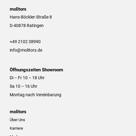
t
e
a
b
molitors
g
o
Hans-Böckler-Straße 8
r
o
D-40878 Ratingen
a
k
m
+49 2102 38990
info@molitors.de
Öffnungszeiten Showroom
Di – Fr 10 – 18 Uhr
Sa 10 – 16 Uhr
Montag nach Vereinbarung
molitors
Über Uns
Karriere