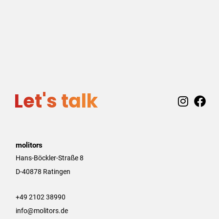
Let's talk
I
F
n
a
s
c
t
e
a
b
molitors
g
o
Hans-Böckler-Straße 8
r
o
D-40878 Ratingen
a
k
m
+49 2102 38990
info@molitors.de