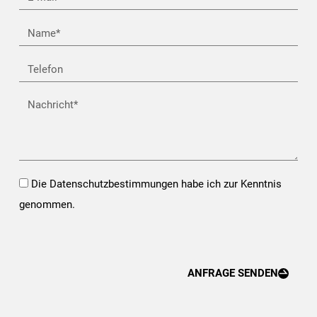
Mail*
Name
Telefon
Nachricht
Opt-
Die Datenschutzbestimmungen habe ich zur Kenntnis
In*
genommen.
ANFRAGE SENDEN