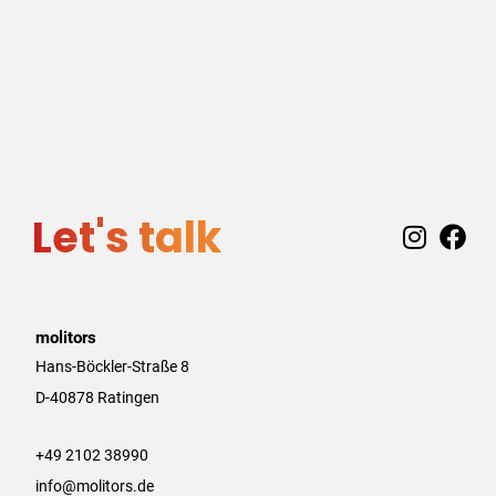
Let's talk
I
F
n
a
s
c
t
e
a
b
molitors
g
o
Hans-Böckler-Straße 8
r
o
D-40878 Ratingen
a
k
m
+49 2102 38990
info@molitors.de