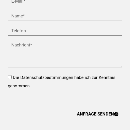
E-
Mail*
Name
Telefon
Nachricht
Opt-
Die Datenschutzbestimmungen habe ich zur Kenntnis
In*
genommen.
ANFRAGE SENDEN