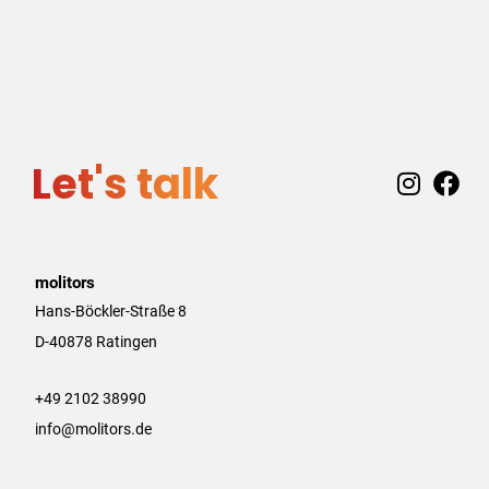
Let's talk
I
F
n
a
s
c
t
e
a
b
molitors
g
o
Hans-Böckler-Straße 8
r
o
D-40878 Ratingen
a
k
m
+49 2102 38990
info@molitors.de