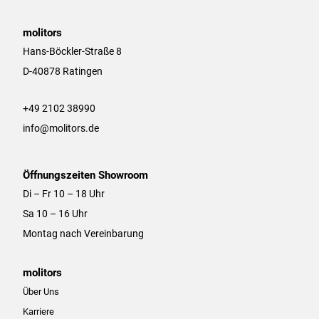
s
c
t
e
a
b
molitors
g
o
Hans-Böckler-Straße 8
r
o
D-40878 Ratingen
a
k
m
+49 2102 38990
info@molitors.de
Öffnungszeiten Showroom
Di – Fr 10 – 18 Uhr
Sa 10 – 16 Uhr
Montag nach Vereinbarung
molitors
Über Uns
Karriere