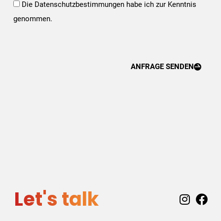
Opt-
Die Datenschutzbestimmungen habe ich zur Kenntnis
In*
genommen.
ANFRAGE SENDEN
Let's talk
I
F
n
a