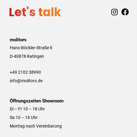
Let's talk
I
F
n
a
s
c
t
e
a
b
molitors
g
o
Hans-Böckler-Straße 8
r
o
D-40878 Ratingen
a
k
m
+49 2102 38990
info@molitors.de
Öffnungszeiten Showroom
Di – Fr 10 – 18 Uhr
Sa 10 – 16 Uhr
Montag nach Vereinbarung