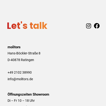
Let's talk
I
F
n
a
s
c
t
e
a
b
molitors
g
o
Hans-Böckler-Straße 8
r
o
D-40878 Ratingen
a
k
m
+49 2102 38990
info@molitors.de
Öffnungszeiten Showroom
Di – Fr 10 – 18 Uhr