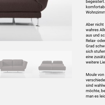
begeistert
komfortabe
Wohnzimmer
Aber nicht
wahres All
aus und sc
Relax- ode
Grad schwe
sich stufe
eine zusätz
weitere Li
Moule von 
verschiede
sind wahlw
möchte, be
man es lei