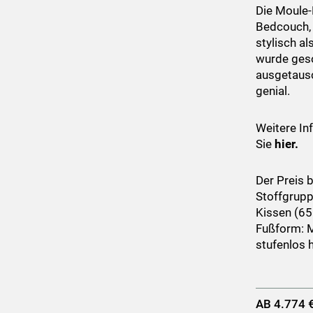
Die Moule-
Bedcouch, 
stylisch a
wurde geso
ausgetausc
genial.
Weitere In
Sie
hier
.
Der Preis b
Stoffgrupp
Kissen (65
Fußform: M
stufenlos 
AB 4.774 