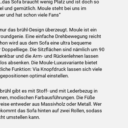
…das Sofa braucht wenig Platz und ist doch so
l und gemütlich. Moule steht bei uns im
 und hat schon viele Fans“
 nur das brühl-Design überzeugt. Moule ist ein
roundgenie. Eine einfache Drehbewegung reicht
hon wird aus dem Sofa eine ultra bequeme
r Doppelliege. Die Sitzflächen sind nämlich um 90
nkbar und die Arm- und Rückenlehnen lassen
nlos absenken. Die Moule-Luxusvariante bietet
liche Funktion: Via Knopfdruck lassen sich viele
egepositionen optimal einstellen.
brühl gibt es mit Stoff- und mit Lederbezug in
nen, modischen Farbausführungen. Die Füße
eise entweder aus Massivholz oder Metall. Wer
kommt das Sofa hinten auf zwei Rollen, sodass
cht umstellen kann.