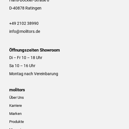
g
o
Hans-Böckler-Straße 8
r
o
D-40878 Ratingen
a
k
m
+49 2102 38990
info@molitors.de
Öffnungszeiten Showroom
Di – Fr 10 – 18 Uhr
Sa 10 – 16 Uhr
Montag nach Vereinbarung
molitors
Über Uns
Karriere
Marken
Produkte