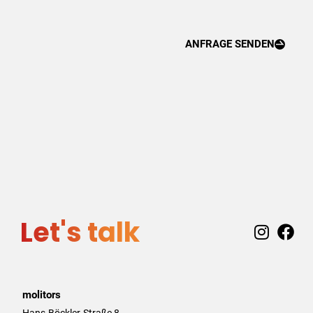
ANFRAGE SENDEN
Let's talk
I
F
n
a
s
c
t
e
a
b
molitors