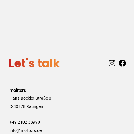
Let's talk
I
F
n
a
s
c
t
e
a
b
molitors
g
o
Hans-Böckler-Straße 8
r
o
D-40878 Ratingen
a
k
m
+49 2102 38990
info@molitors.de