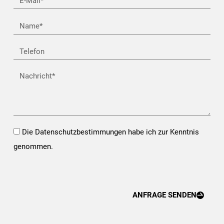
Mail*
Name
Telefon
Nachricht
Opt-
Die Datenschutzbestimmungen habe ich zur Kenntnis
In*
genommen.
ANFRAGE SENDEN