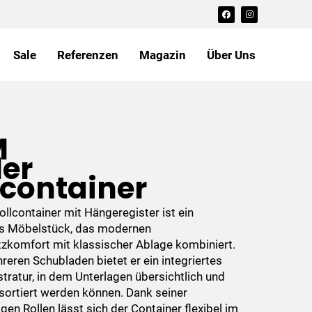
F
I
a
n
c
s
e
t
b
a
o
g
Sale
Referenzen
Magazin
Über Uns
o
r
k
a
m
M
ler
lcontainer
llcontainer mit Hängeregister ist ein
es Möbelstück, das modernen
tzkomfort mit klassischer Ablage kombiniert.
eren Schubladen bietet er ein integriertes
tratur, in dem Unterlagen übersichtlich und
t sortiert werden können. Dank seiner
gen Rollen lässt sich der Container flexibel im