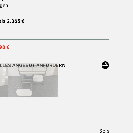
gen.
eis 2.365 €
90 €
ELLES ANGEBOT ANFORDERN
Sale