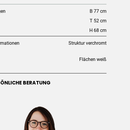
gen
B 77 cm
T 52 cm
H 68 cm
rmationen
Struktur verchromt
Flächen weiß
SÖNLICHE BERATUNG