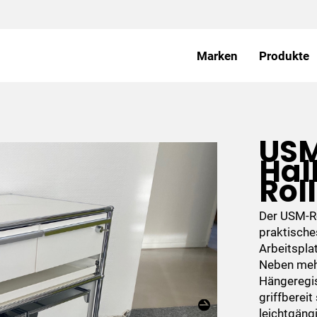
Marken
Produkte
US
Hal
Rol
Der USM-Ro
praktisch
Arbeitspla
Neben mehr
Hängeregis
griffberei
leichtgängi