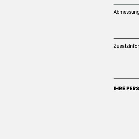
Abmessun
Zusatzinfo
IHRE PER