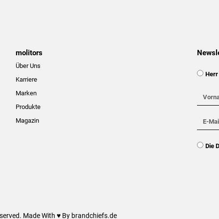
molitors
Newsle
Über Uns
Anspra
Herr
Karriere
Marken
Vornam
Produkte
E-
Magazin
Mail
DSGVO
Die 
eserved. Made With ♥ By brandchiefs.de