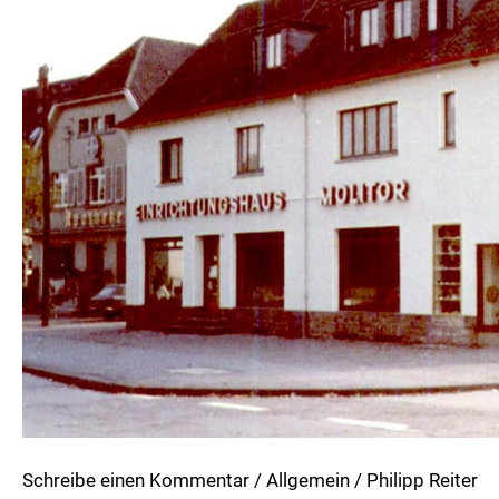
Einrichten
seit
über
90
Jahren
Schreibe einen Kommentar
/
Allgemein
/
Philipp Reiter