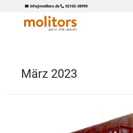
Zum
info@molitors.de
02102-38990
Inhalt
springen
März 2023
molitors
Firmengeschichte
–