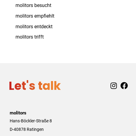
molitors besucht
molitors empfiehlt
molitors entdeckt
molitors trifft
Let's talk
I
F
n
a
s
c
t
e
a
b
molitors
g
o
Hans-Böckler-Straße 8
r
o
D-40878 Ratingen