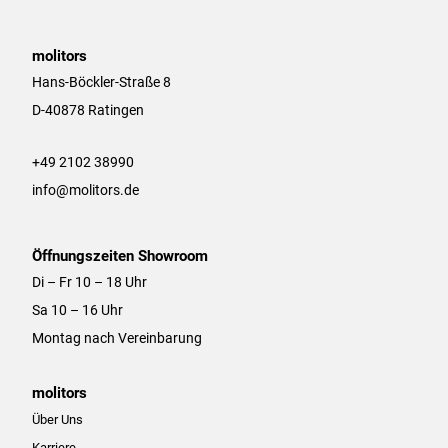
s
c
t
e
a
b
molitors
g
o
Hans-Böckler-Straße 8
r
o
D-40878 Ratingen
a
k
m
+49 2102 38990
info@molitors.de
Öffnungszeiten Showroom
Di – Fr 10 – 18 Uhr
Sa 10 – 16 Uhr
Montag nach Vereinbarung
molitors
Über Uns
Karriere