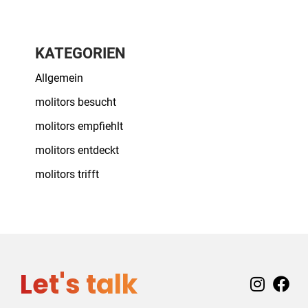
KATEGORIEN
Allgemein
molitors besucht
molitors empfiehlt
molitors entdeckt
molitors trifft
Let's talk
I
F
n
a