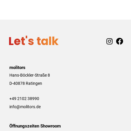
Let's talk
I
F
n
a
s
c
t
e
a
b
molitors
g
o
Hans-Böckler-Straße 8
r
o
D-40878 Ratingen
a
k
m
+49 2102 38990
info@molitors.de
Öffnungszeiten Showroom