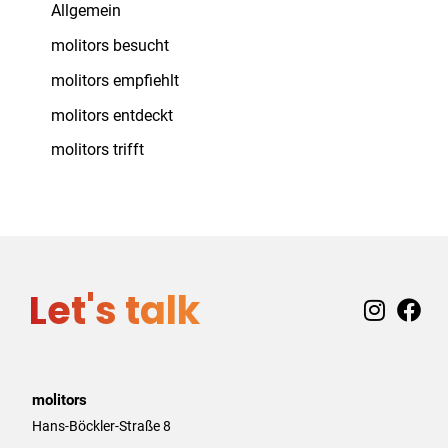
Allgemein
molitors besucht
molitors empfiehlt
molitors entdeckt
molitors trifft
Let's talk
I
F
n
a
s
c
t
e
a
b
molitors
g
o
Hans-Böckler-Straße 8