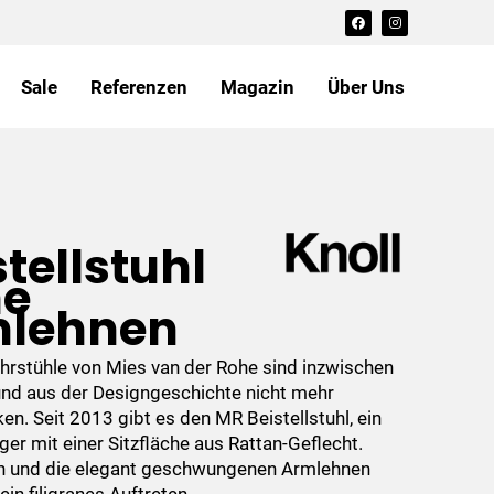
F
I
a
n
c
s
e
t
b
a
o
g
Sale
Referenzen
Magazin
Über Uns
o
r
k
a
m
stellstuhl
ne
lehnen
ohrstühle von Mies van der Rohe sind inzwischen
und aus der Designgeschichte nicht mehr
n. Seit 2013 gibt es den MR Beistellstuhl, ein
ger mit einer Sitzfläche aus Rattan-Geflecht.
en und die elegant geschwungenen Armlehnen