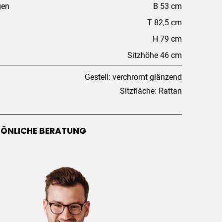
gen
B 53 cm
T 82,5 cm
H 79 cm
Sitzhöhe 46 cm
Gestell: verchromt glänzend
Sitzfläche: Rattan
SÖNLICHE BERATUNG