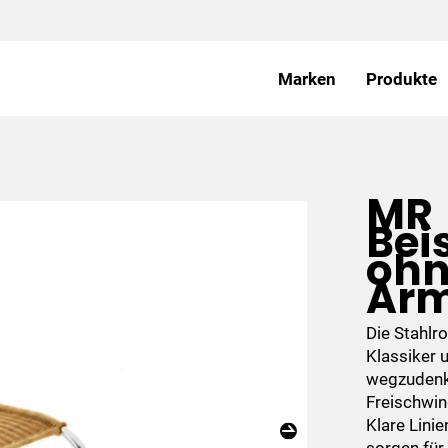
Marken
Produkte
MR
Bei
oh
Arm
Die Stahlr
Klassiker 
wegzudenke
Freischwin
Klare Lini