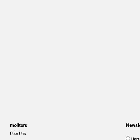
molitors
Newsle
Über Uns
Anspra
Herr