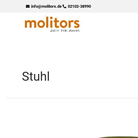
Zum
info@molitors.de
02102-38990
Inhalt
springen
Stuhl
Cara