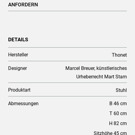
ANFORDERN
DETAILS
Hersteller
Thonet
Designer
Marcel Breuer, künstlerisches
Urheberrecht Mart Stam
Produktart
Stuhl
Abmessungen
B 46 cm
T 60 cm
H 82 cm
Sitzhöhe 45 cm