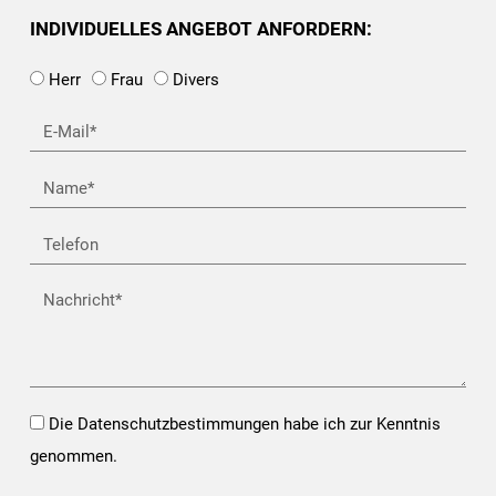
INDIVIDUELLES ANGEBOT ANFORDERN:
Herr
Frau
Divers
E-
Mail*
Name
Telefon
Nachricht
Opt-
Die Datenschutzbestimmungen habe ich zur Kenntnis
In*
genommen.