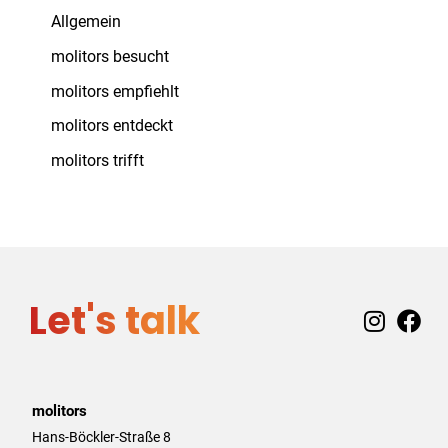
Allgemein
molitors besucht
molitors empfiehlt
molitors entdeckt
molitors trifft
Let's talk
I
F
n
a
s
c
t
e
a
b
molitors
g
o
Hans-Böckler-Straße 8