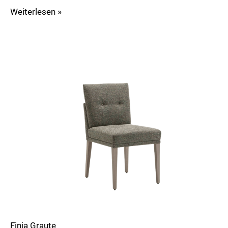
Weiterlesen »
Polo
Dining
Stuhl
Finja Graute