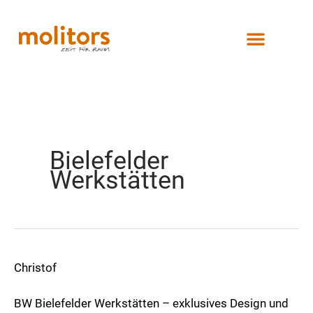
Zum
Inhalt
springen
Bielefelder
Werkstätten
Christof
Markenseite
Bielefelder
BW Bielefelder Werkstätten – exklusives Design und
Werkstätten